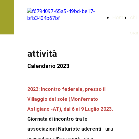
Home
chi
sia
attività
Calendario 2023
2023: Incontro
federale, presso
il
Villaggio del sole (Monferrato
Astigiano -AT), dal 6 al 9 Luglio 2023.
Giornata di incontro tra le
associazioni Naturiste aderenti
- una
convention, all'aria aperta, dove