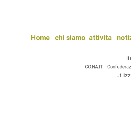
Home
chi siamo
attivita
noti
Il
CO.NA.IT. - Confederaz
Utilizz