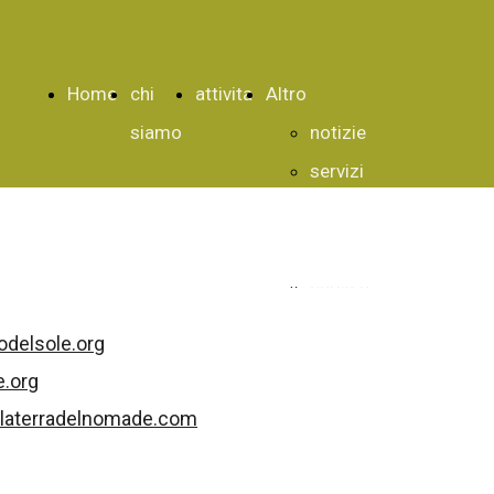
Home
chi
attivita
Altro
siamo
notizie
servizi
associati
villaggi
english
francaise
odelsole.org
links
e.org
laterradelnomade.com